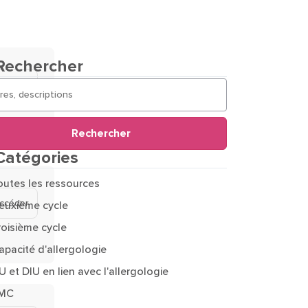
Rechercher
ccéder
Rechercher
Catégories
outes les ressources
ccéder
euxième cycle
roisième cycle
apacité d'allergologie
U et DIU en lien avec l'allergologie
MC