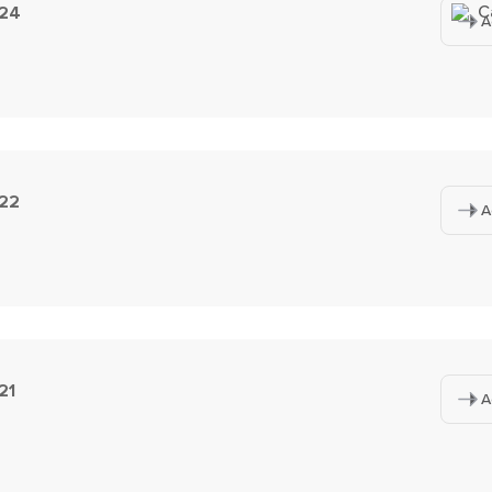
C
024
A
022
A
21
A